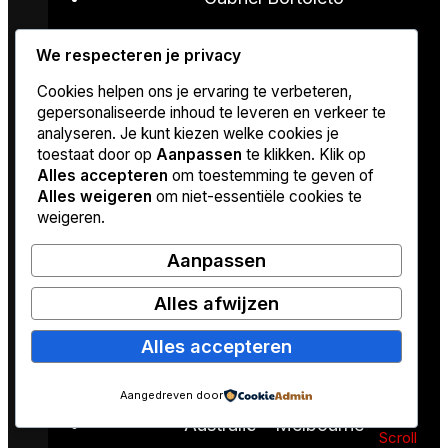
Isack Hadjar
We respecteren je privacy
Cookies helpen ons je ervaring te verbeteren,
Carlos Sainz
gepersonaliseerde inhoud te leveren en verkeer te
analyseren. Je kunt kiezen welke cookies je
Oliver Bearman
toestaat door op
Aanpassen
te klikken. Klik op
Alles accepteren
om toestemming te geven of
Valtteri Bottas
Alles weigeren
om niet-essentiële cookies te
weigeren.
Arvid Lindblad
Aanpassen
Esteban Ocon
Alles afwijzen
Alles accepteren
Circuits 2026
Aangedreven door
Australië – Melbourne
Scroll